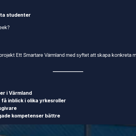
ta studenter
Week?
ojekt Ett Smartare Värmland med syftet att skapa konkreta möt
r i Värmland
 inblick i olika yrkesroller
sgivare
gade kompetenser bättre