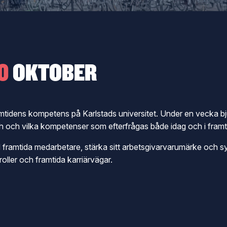
0
OKTOBER
mtidens kompetens på Karlstads universitet. Under en vecka bju
h och vilka kompetenser som efterfrågas både idag och i framt
 framtida medarbetare, stärka sitt arbetsgivarvarumärke och sy
roller och framtida karriärvägar.