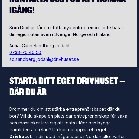
IGÅNG!
Som Drivhus får du stötta nya entreprenörer inte bara i
dir region utan även i Sverige, Norge och Finland.
Anna-Carin Sandberg Jödahl
0733-70 40 50
ac.sandberg.jodahl@drivhuset.se
STARTA DITT EGET DRIVHUSET –
DÄR DU ÄR
Drömmer du om att stärka entreprenörskapet där du
bor? Vill du skapa en plats där entreprenörskap får växa,
och människor lära sig att testa idéer och bygga
framtidens företag? Då kan du öppna ett
eget
Drivhuset
– i din stad, någonstans i Norden eller varför