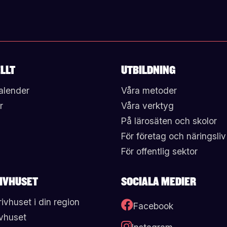
LLT
UTBILDNING
alender
Våra metoder
r
Våra verktyg
På lärosäten och skolor
För företag och näringsliv
För offentlig sektor
IVHUSET
SOCIALA MEDIER
rivhuset i din region
Facebook
vhuset