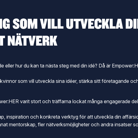
G SOM VILL UTVECKLA DIN
T NÄTVERK
e eller hur du kan ta nästa steg med din idé? Då är Empower:H
innor som vill utveckla sina idéer, stärka sitt företagande oc
wer:HER varit stort och träffarna lockat många engagerade delt
 inspiration och konkreta verktyg för att utveckla din affärsi
t mentorskap, fler nätverksmöjligheter och andra insatser som s