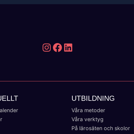
Instagram
Facebook
LinkedIn
UELLT
UTBILDNING
alender
Våra metoder
r
Våra verktyg
På lärosäten och skolor