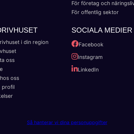
För företag och näringsli
För offentlig sektor
DRIVHUSET
SOCIALA MEDIER
rivhuset i din region
Facebook
vhuset
Instagram
ta oss
se
LinkedIn
hos oss
 profil
elser
Så hanterar vi dina personuppgifter