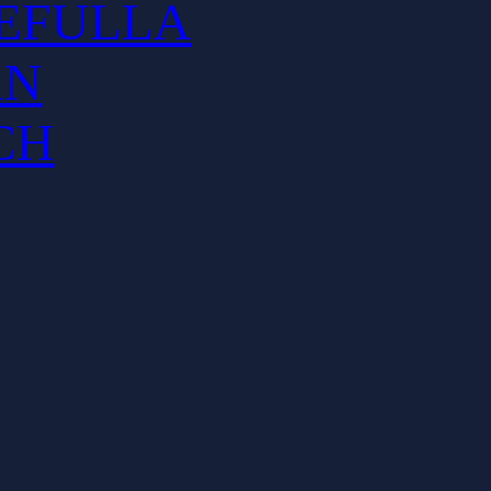
EFULLA
AN
CH