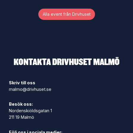
Alla event från Drivhuset
KONTAKTA DRIVHUSET MALMÖ
Skriv till oss
malmo@drivhuset.se
Besök oss:
Nordenskiöldsgatan 1
211 19 Malmö
Följ oss i sociala medier: