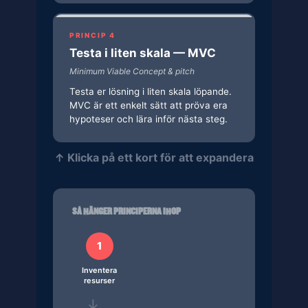
PRINCIP 4
Testa i liten skala — MVC
Minimum Viable Concept & pitch
Testa er lösning i liten skala löpande.
MVC är ett enkelt sätt att pröva era
hypoteser och lära inför nästa steg.
↑ Klicka på ett kort för att expandera
SÅ HÄNGER PRINCIPERNA IHOP
1
Inventera
resurser
→