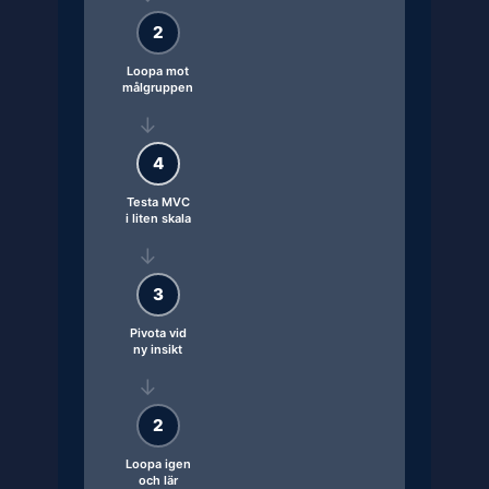
2
Loopa mot
målgruppen
→
4
Testa MVC
i liten skala
→
3
Pivota vid
ny insikt
→
2
Loopa igen
och lär