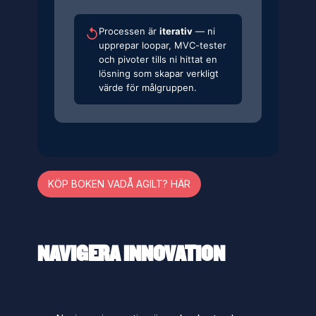
Processen är
iterativ
— ni
↺
upprepar loopar, MVC-tester
och pivoter tills ni hittat en
lösning som skapar verkligt
värde för målgruppen.
KÖP BOKEN VADÅ AGILT? HÄR
NAVIGERA INNOVATION