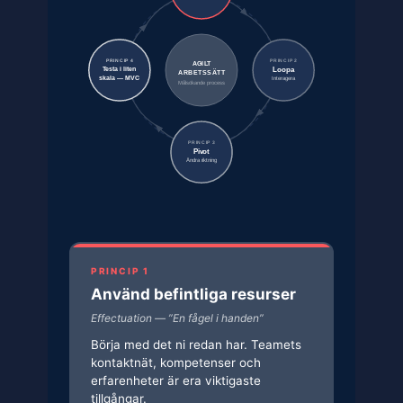
PRINCIP 4
PRINCIP 2
AGILT
Loopa
Testa i liten
ARBETSSÄTT
skala — MVC
Interagera
Målsökande process
PRINCIP 3
Pivot
Ändra riktning
PRINCIP 1
Använd befintliga resurser
Effectuation — ”En fågel i handen”
Börja med det ni redan har. Teamets
kontaktnät, kompetenser och
erfarenheter är era viktigaste
tillgångar.