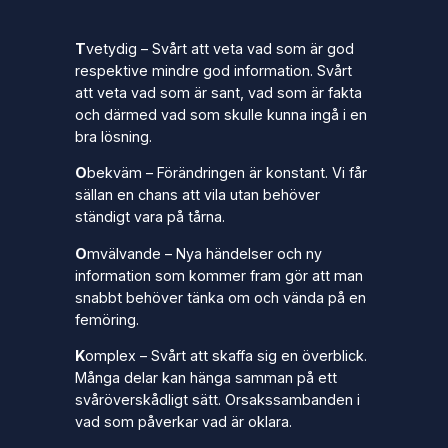
T
vetydig –
Svårt att veta vad som är god
respektive mindre god information. Svårt
att veta vad som är sant, vad som är fakta
och därmed vad som skulle kunna ingå i en
bra lösning.
O
bekväm –
Förändringen är konstant. Vi får
sällan en chans att vila utan behöver
ständigt vara på tårna.
O
mvälvande –
Nya händelser och ny
information som kommer fram gör att man
snabbt behöver tänka om och vända på en
femöring.
K
omplex –
Svårt att skaffa sig en överblick.
Många delar kan hänga samman på ett
svåröverskådligt sätt. Orsakssambanden i
vad som påverkar vad är oklara.